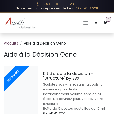
Se rendre au contenu
FERMETURE ESTIVALE
Nos expéditions reprennent le lundi
17 août 2026
0
Produits
Aide à la Décision Oeno
Aide à la Décision Oeno
Nouveau !
Kit d'aide à la décision -
"Structure" by EBX
Sculptez vos vins et sans-alcools. 5
essences pour tester
instantanément volume, tension et
éclat. Ne devinez plus, validez votre
structure.
Boîte de 5 petites bouteilles de 10 ml
67,50
€
TTC