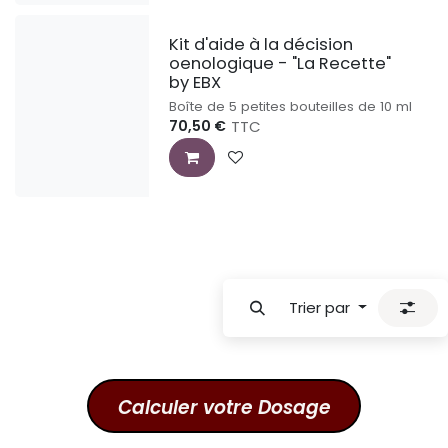
Kit d'aide à la décision
oenologique - "La Recette"
by EBX
Boîte de 5 petites bouteilles de 10 ml
70,50
€
TTC
Trier par
Calculer votre Do​s​age​​