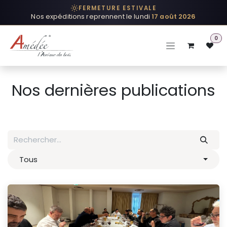
Se rendre au contenu
FERMETURE ESTIVALE
Nos expéditions reprennent le lundi
17 août 2026
0
Nos dernières publications
Tous