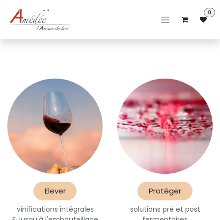
Se rendre au contenu
0
Elever
Protéger
vinifications intégrales
solutions pré et post
& jusqu'à l'embouteillage
fermentaires