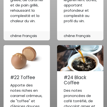
et de pain grillé,
apportant
rehaussant la
profondeur et
complexité et la
complexité au
chaleur du vin.
profil du vin.
chêne Français
chêne Français
#22 Toffee
#24 Black
Coffee
Apporte des
notes riches en
Des notes
caramel crémeux,
prononcées de
de "toffee" et
café torréfié, de
d'épices douces,
chocolat amer et