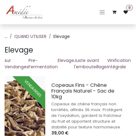
Se rendre au contenu
0
...
QUAND UTILISER
Elevage
Elevage
sur
Pre-
Elevage
Juste avant
Vinification
Vendanges
Fermentation
l'embouteillage
Intégrale
VENDANGES
Copeaux Fins - Chêne
Français Naturel - Sac de
10kg
Copeaux de chêne français non
torréfiés, affinés 36 mois. Protègent
de l’oxydation, gardent la fraîcheur
du fruit et apportent structure et
stabilité pour texture harmonieuse.
39,00
€