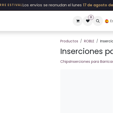
Los envíos se reanudan el lunes
17 de agosto d
RRE ESTIVAL
0
OS
COMPETENCIAS
POR QUÉ
HISTORIA
Blog
Cita
E
Productos
ROBLE
Inserci
Inserciones p
Chips
Inserciones para Barrica