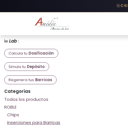
Ir al contenido
CIE
TIENDA
/
PRODUCT
le
Lab
:
Calcula tu
Dosificación
Simula tu
Depósito
Regenera tus
Barricas
Categorías
Todos los productos
ROBLE
Chips
Inserciones para Barricas