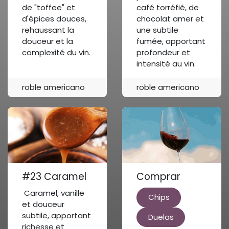
de "toffee" et
café torréfié, de
d'épices douces,
chocolat amer et
rehaussant la
une subtile
douceur et la
fumée, apportant
complexité du vin.
profondeur et
intensité au vin.
roble americano
roble americano
#23 Caramel
Comprar
Caramel, vanille
Chips
et douceur
subtile, apportant
Duelas
richesse et