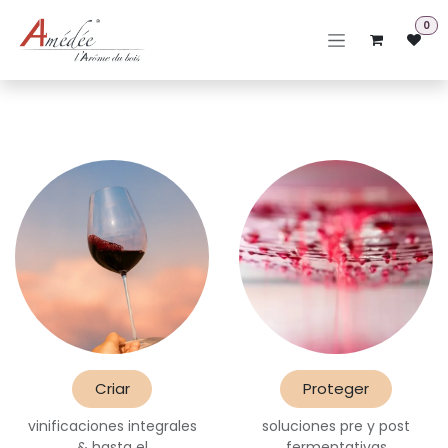
Ir al contenido
0
Criar
Proteger
vinificaciones integrales
soluciones pre y post
& hasta el
fermentativas