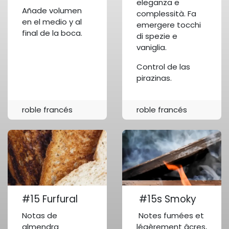
eleganza e
Añade volumen
complessità. Fa
en el medio y al
emergere tocchi
final de la boca.
di spezie e
vaniglia.
Control de las
pirazinas.
roble francés
roble francés
#15 Furfural
#15s Smoky
Notas de
Notes fumées et
almendra
légèrement âcres,