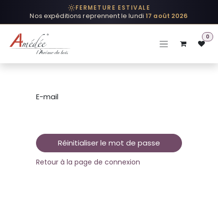
Se rendre au contenu
FERMETURE ESTIVALE
Nos expéditions reprennent le lundi
17 août 2026
0
E-mail
Réinitialiser le mot de passe
Retour à la page de connexion