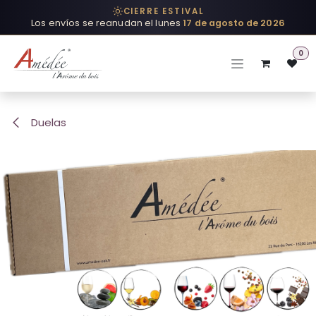
Ir al contenido
CIERRE ESTIVAL
Los envíos se reanudan el lunes
17 de agosto de 2026
0
Duelas