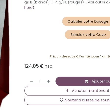
g/HL (blancs) ; 1–4 g/HL (rouges) - voir outils
here)
Calculer votr​e Do​s​age​​​
Simulez votre Cuve
Prix ci-dessous à l'unité, pour 1 uni
124,05
€
TTC
Ajouter au
Acheter maintenant
Ajouter à la liste de souh