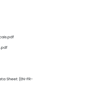
cais.pdf
h.pdf
ata Sheet (EN-FR-