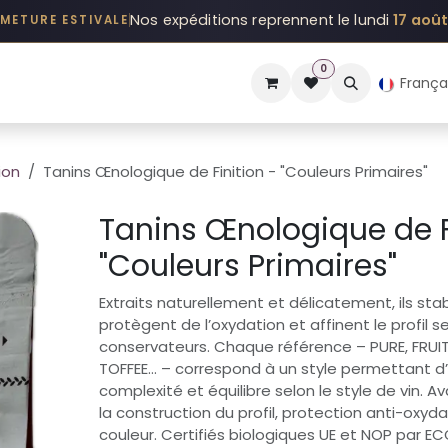
Nos expéditions reprennent le lundi
17 aoû
RMETURE ESTIVALE
0
TS
EXPERTISES
POURQUOI
AMEDEE Lab
Q&A
HISTOIRE
França
ion
Tanins Œnologique de Finition - "Couleurs Primaires"
Tanins Œnologique de F
"Couleurs Primaires"
Extraits naturellement et délicatement, ils stabi
protègent de l’oxydation et affinent le profil se
conservateurs. Chaque référence – PURE, FRUITÉ,
TOFFEE… – correspond à un style permettant d’
complexité et équilibre selon le style de vin. A
la construction du profil, protection anti-oxyda
couleur. Certifiés biologiques UE et NOP par EC