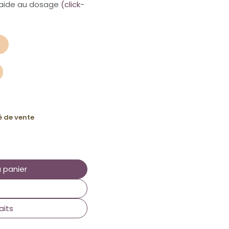
 d'aide au dosage
(click-
té de vente
 panier
aits