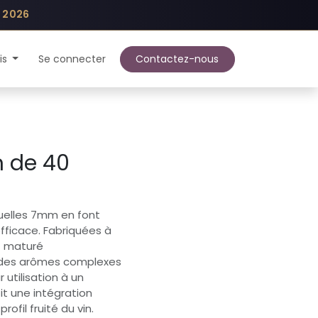
t 2026
is
Blog
Se connecter
Contactez-nous
n de 40
ouelles 7mm en font
efficace. Fabriquées à
t maturé
t des arômes complexes
 utilisation à un
it une intégration
ofil fruité du vin.