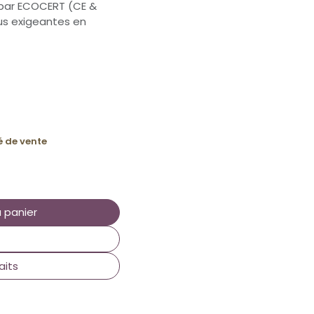
e par ECOCERT (CE &
us exigeantes en
té de vente
 panier
aits