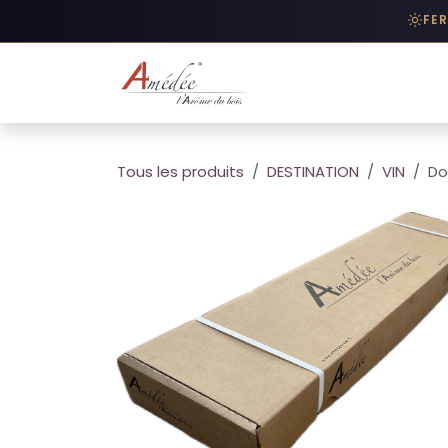
Se rendre au contenu
FE
BOUTIQUE
/
PRODUI
Tous les produits
DESTINATION
VIN
Do