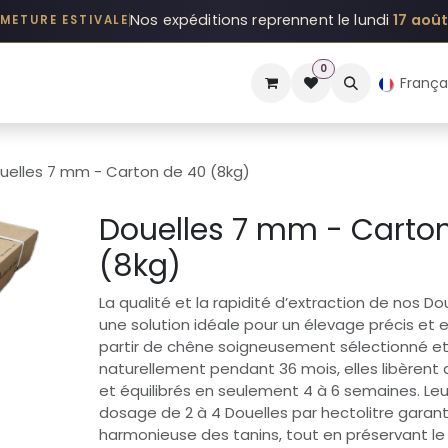
Nos expéditions reprennent le lundi
17 aoû
RMETURE ESTIVALE
0
TS
EXPERTISES
POURQUOI
AMEDEE Lab
Q&A
HISTOIRE
França
uelles 7 mm - Carton de 40 (8kg)
Douelles 7 mm - Carto
(8kg)
La qualité et la rapidité d’extraction de nos D
une solution idéale pour un élevage précis et 
partir de chêne soigneusement sélectionné e
naturellement pendant 36 mois, elles libèren
et équilibrés en seulement 4 à 6 semaines. Leur
dosage de 2 à 4 Douelles par hectolitre garant
harmonieuse des tanins, tout en préservant le pr