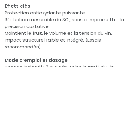
Effets clés
Protection antioxydante puissante.
Réduction mesurable du SO₂ sans compromettre la
précision gustative.
Maintient le fruit, le volume et la tension du vin.
Impact structurel faible et intégré. (Essais
recommandés)
Mode d’emploi et dosage
Dosage indicatif : 3 à 4 g/hL selon le profil du vin.
Forme poudre, à dissoudre avant incorporation pour
une répartition homogène.
Prix ci-dessous à l'unité, pour 1 unité de vente
27,00
€
TTC
Ajouter au panier
Acheter maintenant