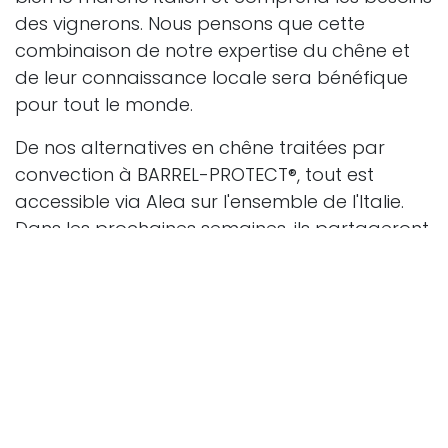
des vignerons. Nous pensons que cette
combinaison de notre expertise du chêne et
de leur connaissance locale sera bénéfique
pour tout le monde.
De nos alternatives en chêne traitées par
convection à BARREL-PROTECT®, tout est
accessible via Alea sur l'ensemble de l'Italie.
Dans les prochaines semaines, ils partageront
plus de détails sur la gamme et ses
applications.
La suite
Ce n'est que le début. Nous apprenons les uns
des autres, et nous avons hâte de construire
quelque chose de beau ensemble. Je tiens à
remercier toute l'équipe d'Alea Evolution pour